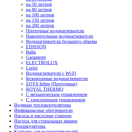
на 50 литров
на 80 литров
на 100 литров
на 150 литров
на 200 литров
Проточные водонагреватели
Накопительные водонагреватели
Водонагреватели большого объема
EDISSON
Ballu
Garanterm
ELECTROLUX
Loriot
Водонагреватели с Wi-Fi
Безнапорные водонагреватели
ZOTA Inline (Проточные)
ROYAL THERMO
С механическим управлением
С электронным управлением
Водяные тепловентиляторы
Инфракрасные обогреватели
Насосы и насосные станции
Насосы для стиральных машин
Рециркуляторы
Клапаны для водонагревателей