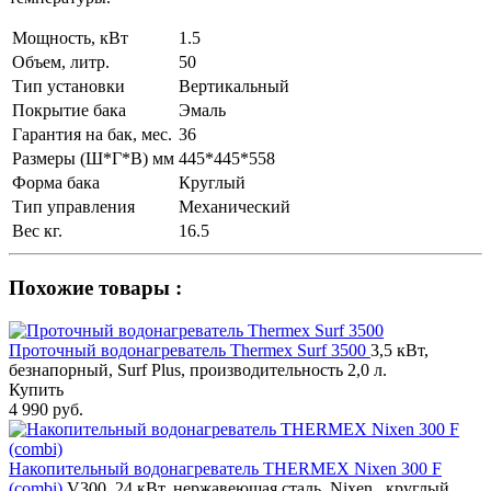
Мощность, кВт
1.5
Объем, литр.
50
Тип установки
Вертикальный
Покрытие бака
Эмаль
Гарантия на бак, мес.
36
Размеры (Ш*Г*В) мм
445*445*558
Форма бака
Круглый
Тип управления
Механический
Вес кг.
16.5
Похожие товары :
Проточный водонагреватель Thermex Surf 3500
3,5 кВт,
безнапорный, Surf Plus, производительность 2,0 л.
Купить
4 990 руб.
Накопительный водонагреватель THERMEX Nixen 300 F
(combi)
V300, 24 кВт, нержавеющая сталь, Nixen , круглый