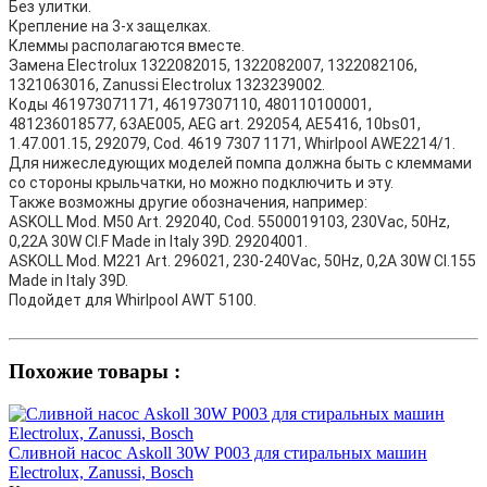
Без улитки.
Крепление на 3-х защелках.
Клеммы располагаются вместе.
Замена Electrolux 1322082015, 1322082007, 1322082106,
1321063016, Zanussi Electrolux 1323239002.
Коды 461973071171, 46197307110, 480110100001,
481236018577, 63AE005, AEG art. 292054, AE5416, 10bs01,
1.47.001.15, 292079, Cod. 4619 7307 1171, Whirlpool AWE2214/1.
Для нижеследующих моделей помпа должна быть с клеммами
со стороны крыльчатки, но можно подключить и эту.
Также возможны другие обозначения, например:
ASKOLL Mod. M50 Art. 292040, Cod. 5500019103, 230Vac, 50Hz,
0,22A 30W CI.F Made in Italy 39D. 29204001.
ASKOLL Mod. M221 Art. 296021, 230-240Vac, 50Hz, 0,2A 30W CI.155
Made in Italy 39D.
Подойдет для Whirlpool AWT 5100.
Похожие товары :
Сливной насос Askoll 30W P003 для стиральных машин
Electrolux, Zanussi, Bosch