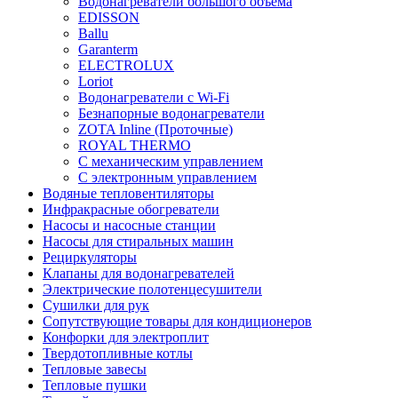
Водонагреватели большого объема
EDISSON
Ballu
Garanterm
ELECTROLUX
Loriot
Водонагреватели с Wi-Fi
Безнапорные водонагреватели
ZOTA Inline (Проточные)
ROYAL THERMO
С механическим управлением
С электронным управлением
Водяные тепловентиляторы
Инфракрасные обогреватели
Насосы и насосные станции
Насосы для стиральных машин
Рециркуляторы
Клапаны для водонагревателей
Электрические полотенцесушители
Сушилки для рук
Сопутствующие товары для кондиционеров
Конфорки для электроплит
Твердотопливные котлы
Тепловые завесы
Тепловые пушки