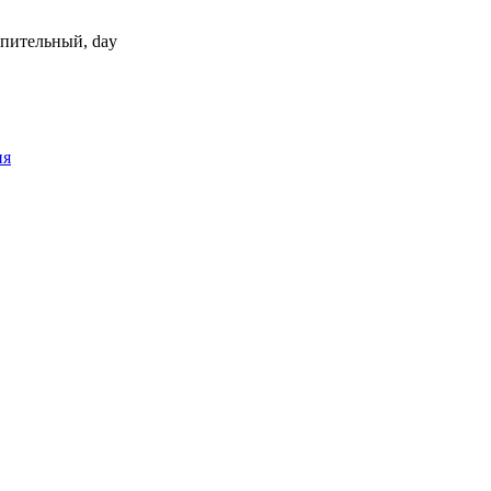
опительный, day
ия