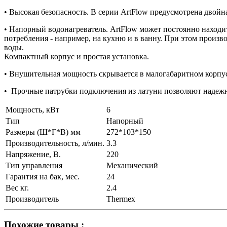
• Высокая безопасность. В серии ArtFlow предусмотрена двойна
• Напорный водонагреватель. ArtFlow может постоянно находит
потребления - например, на кухню и в ванну. При этом произв
воды.
Компактный корпус и простая установка.
• Внушительная мощность скрывается в малогабаритном корпусе
• Прочные патрубки подключения из латуни позволяют надежно
Мощность, кВт
6
Тип
Напорный
Размеры (Ш*Г*В) мм
272*103*150
Производительность, л/мин.
3.3
Напряжение, В.
220
Тип управления
Механический
Гарантия на бак, мес.
24
Вес кг.
2.4
Производитель
Thermex
Похожие товары :