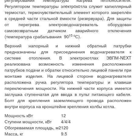
регулирования температуры нагрева теплоносителя.
Регулятором температуры элeктрoкoтла служит капиллярный
термостат, термочувствительный элемент которого закреплён
в средней части стальной ёмкости (резервуара). Для защиты
от перегрева электроводонагреватель оборудован
самовозвратным датчиком аварийного отключения
†5
о
(температура срабатывания 90
С).
Верхний напорный и нижний обратный патрубки
предназначены для присоединения водонагревателя к
системе отопления. В электрокотлах ЭВПМ-NEXT
реализована возможность изменения расположения
патрубков подачи и обратки относительно лицевой панели при
монтаже изделия. На лицевой стороне водонагревателя
расположена ручка регулятора температуры и клавиши
переключения мощности. На нижней части корпуса имеется
заглушка ступенчатая для ввода в пульт питающего кабеля.
Болт для крепления заземляющего провода расположен
внутри корпуса на кронштейне крепления колбы котла.
Мощность кВт
12
Ступени мощности, кВт
4/4/4
Обогреваемая площадь, м2
120
Масса, кг
9.5