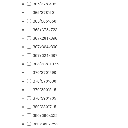
365*378*492
365*378*501
365*385*656
365х378х722
367х281х396
367х324х396
367х324х397
368*368*1075
370*370*490
370*370*690
370*390*515
370*390*705
380*380*715
380х380×533
380х380×758