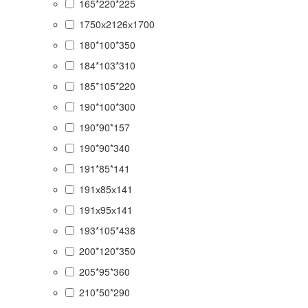
165*220*225
1750х2126х1700
180*100*350
184*103*310
185*105*220
190*100*300
190*90*157
190*90*340
191*85*141
191х85х141
191х95х141
193*105*438
200*120*350
205*95*360
210*50*290