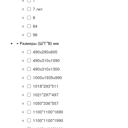
7
7 лет
8
84
96
Размеры (Ш*Г*В) мм
490х290х600
490х310х1090
490х310х1300
1000х1935х990
1018*293*511
1021*297*497
1050*336*557
1100*1100*1690
1100*1100*1990