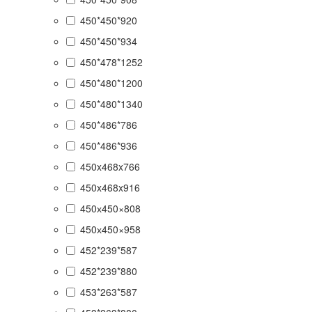
450*450*920
450*450*934
450*478*1252
450*480*1200
450*480*1340
450*486*786
450*486*936
450x468x766
450x468x916
450х450×808
450х450×958
452*239*587
452*239*880
453*263*587