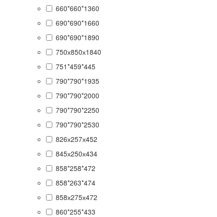
660*660*1360
690*690*1660
690*690*1890
750х850х1840
751*459*445
790*790*1935
790*790*2000
790*790*2250
790*790*2530
826х257х452
845х250х434
858*258*472
858*263*474
858х275х472
860*255*433