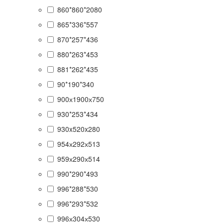
860*860*2080
865*336*557
870*257*436
880*263*453
881*262*435
90*190*340
900х1900х750
930*253*434
930x520x280
954х292х513
959х290х514
990*290*493
996*288*530
996*293*532
996х304х530