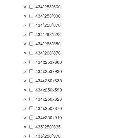
434*253*600
434*253*930
434*258*870
434*268*522
434*268*580
434*268*870
434x253x600
434x253x930
434x260x635
434х250х590
434х250х623
434х250х870
434х250х910
435*250*635
435*250*970