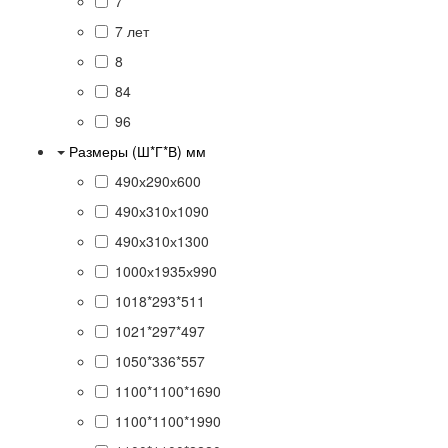
7
7 лет
8
84
96
Размеры (Ш*Г*В) мм
490х290х600
490х310х1090
490х310х1300
1000х1935х990
1018*293*511
1021*297*497
1050*336*557
1100*1100*1690
1100*1100*1990