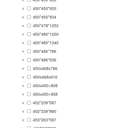
450*450*920
450*450*934
450*478*1252
450*480*1200
450*480*1340
450*486*786
450*486*936
450x468x766
450x468x916
450х450×808
450х450×958
452*239*587
452*239*880
453*263*587