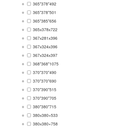
365*378*492
365*378*501
365*385*656
365х378х722
367х281х396
367х324х396
367х324х397
368*368*1075
370*370*490
370*370*690
370*390*515
370*390*705
380*380*715
380х380×533
380х380×758