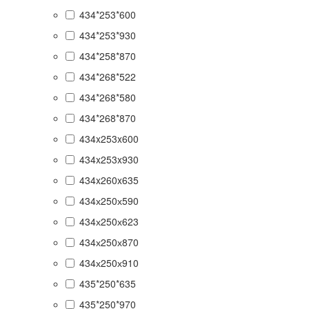
434*253*600
434*253*930
434*258*870
434*268*522
434*268*580
434*268*870
434x253x600
434x253x930
434x260x635
434х250х590
434х250х623
434х250х870
434х250х910
435*250*635
435*250*970