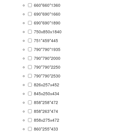
660*660*1360
690*690*1660
690*690*1890
750х850х1840
751*459*445
790*790*1935
790*790*2000
790*790*2250
790*790*2530
826х257х452
845х250х434
858*258*472
858*263*474
858х275х472
860*255*433