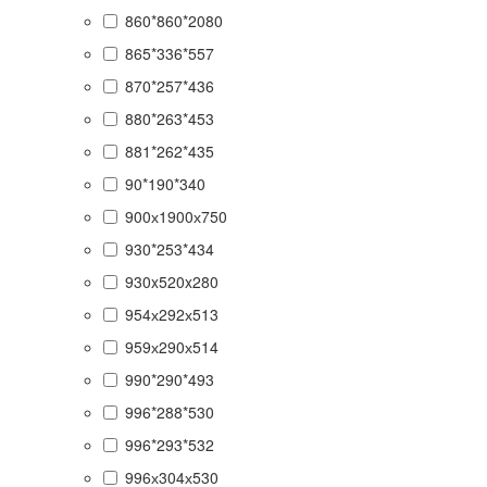
860*860*2080
865*336*557
870*257*436
880*263*453
881*262*435
90*190*340
900х1900х750
930*253*434
930x520x280
954х292х513
959х290х514
990*290*493
996*288*530
996*293*532
996х304х530