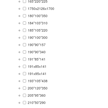
165*220*225
1750х2126х1700
180*100*350
184*103*310
185*105*220
190*100*300
190*90*157
190*90*340
191*85*141
191х85х141
191х95х141
193*105*438
200*120*350
205*95*360
210*50*290