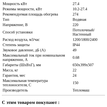
Мощность кВт
27.4
Режимы мощности, кВт
10.2-27.4
Рекомендуемая площадь обогрева
274
Тип
Водяная
Напряжение, В
220
Потолочный/
Способ установки
Настенный
Расход воздуха, м3/час
1200/1800/2400
Степень защиты
IP44
Звуковое давление, дБ (А)
49
Максимальный ток при номинальном
0.68
напряжении, А
Габариты (ШхВхГ), мм
650х399х507
Масса, кг
22
Гарантия, мес
24
Максимальная температура
150
теплоносителя, С
Производитель
Тепломаш
С этим товаром покупают :