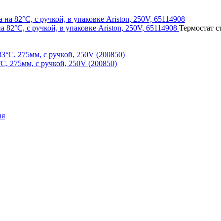
 82°С, с ручкой, в упаковке Ariston, 250V, 65114908
Термостат с
, 275мм, с ручкой, 250V (200850)
ия