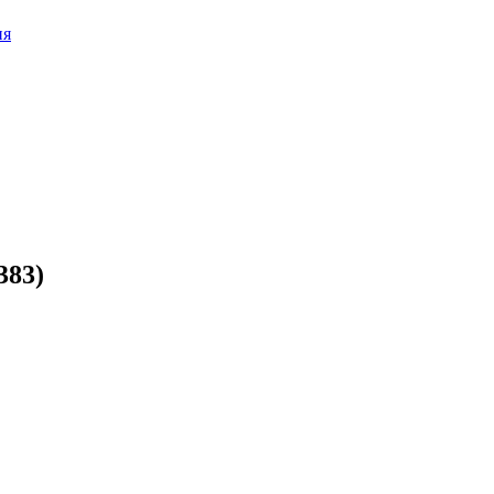
ия
383)