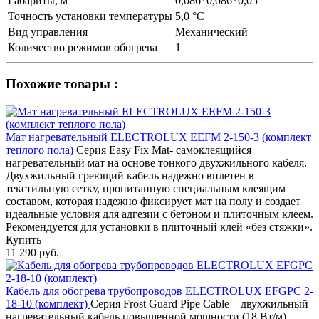
Габариты, м
0,086*0,086*0,05
Точность установки температуры
5,0 °С
Вид управления
Механический
Количество режимов обогрева
1
Похожие товары :
Мат нагревательный ELECTROLUX EEFM 2-150-3 (комплект
теплого пола)
Серия Easy Fix Mat- самоклеящийся
нагревательный мат на основе тонкого двухжильного кабеля.
Двухжильный греющий кабель надежно вплетен в
текстильную сетку, пропитанную специальным клеящим
составом, которая надежно фиксирует мат на полу и создает
идеальные условия для адгезии с бетоном и плиточным клеем.
Рекомендуется для установки в плиточный клей «без стяжки».
Купить
11 290 руб.
Кабель для обогрева трубопроводов ELECTROLUX EFGPC 2-
18-10 (комплект)
Серия Frost Guard Pipe Cable – двухжильный
нагревательный кабель повышенной мощности (18 Вт/м).