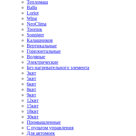
Тепломаш
Ballu
Loriot
Wing
NeoClima
Тропик
Sonniger
Калашников
Вертикальные
Горизонтальные
Водяные
Электрические
Без нагревательного элемента
3квт
5квт
6квт
8квт
9квт
12квт
15квт
18квт
30квт
Промышленные
С пультом управления
Для автомоек