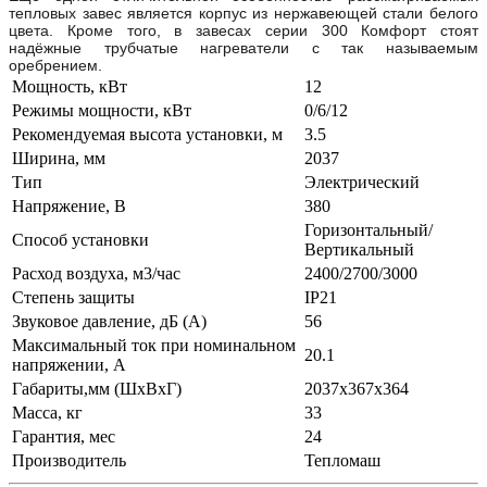
тепловых завес является корпус из нержавеющей стали белого
цвета. Кроме того, в завесах серии 300 Комфорт стоят
надёжные трубчатые нагреватели с так называемым
оребрением.
Мощность, кВт
12
Режимы мощности, кВт
0/6/12
Рекомендуемая высота установки, м
3.5
Ширина, мм
2037
Тип
Электрический
Напряжение, В
380
Горизонтальный/
Способ установки
Вертикальный
Расход воздуха, м3/час
2400/2700/3000
Степень защиты
IP21
Звуковое давление, дБ (A)
56
Максимальный ток при номинальном
20.1
напряжении, А
Габариты,мм (ШхВхГ)
2037х367х364
Масса, кг
33
Гарантия, мес
24
Производитель
Тепломаш