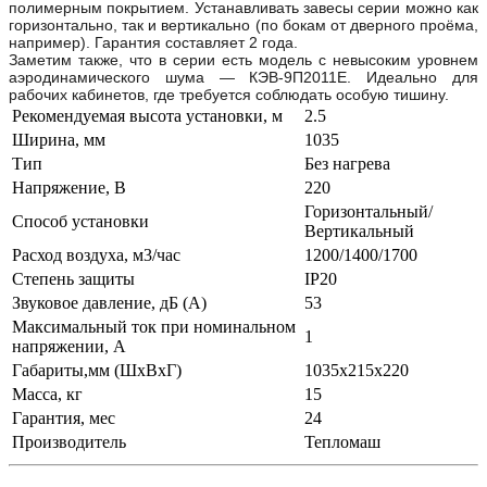
полимерным покрытием. Устанавливать завесы серии можно как
горизонтально, так и вертикально (по бокам от дверного проёма,
например). Гарантия составляет 2 года.
Заметим также, что в серии есть модель с невысоким уровнем
аэродинамического шума — КЭВ-9П2011Е. Идеально для
рабочих кабинетов, где требуется соблюдать особую тишину.
Рекомендуемая высота установки, м
2.5
Ширина, мм
1035
Тип
Без нагрева
Напряжение, В
220
Горизонтальный/
Способ установки
Вертикальный
Расход воздуха, м3/час
1200/1400/1700
Степень защиты
IP20
Звуковое давление, дБ (A)
53
Максимальный ток при номинальном
1
напряжении, А
Габариты,мм (ШхВхГ)
1035х215х220
Масса, кг
15
Гарантия, мес
24
Производитель
Тепломаш