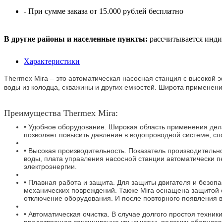
- При сумме заказа от 15.000 рублей бесплатно
В другие районы и населенные пункты:
рассчитывается инди
Характеристики
Thermex Mira – это автоматическая насосная станция с высокой
воды из колодца, скважины и других емкостей. Широта применен
Преимущества Thermex Mira:
• Удобное оборудование. Широкая область применения дел
позволяет повысить давление в водопроводной системе, сп
• Высокая производительность. Показатель производительно
воды, плата управления насосной станции автоматически 
электроэнергии.
• Плавная работа и защита. Для защиты двигателя и безопа
механических повреждений. Также Mira оснащена защитой о
отключение оборудования. И после повторного появления в
• Автоматическая очистка. В случае долгого простоя техник
предотвращая заклинивание крыльчатки, поломки оборудов