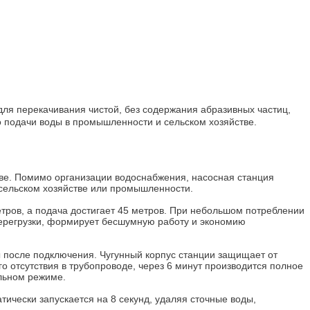
для перекачивания чистой, без содержания абразивных частиц,
о подачи воды в промышленности и сельском хозяйстве.
ве. Помимо организации водоснабжения, насосная станция
 сельском хозяйстве или промышленности.
метров, а подача достигает 45 метров. При небольшом потреблении
перегрузки, формирует бесшумную работу и экономию
ды после подключения. Чугунный корпус станции защищает от
о отсутствия в трубопроводе, через 6 минут производится полное
альном режиме.
тически запускается на 8 секунд, удаляя сточные воды,