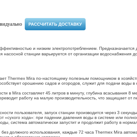
видуально ​
РАССЧИТАТЬ ДОСТАВКУ
 эффективностью и низким электропотреблением. Предназначается 
ия насосной станции варьируется от организации водоснабжения д
ает Thermex Mira по-настоящему полезным помощником в хозяйст
особствует орошению садов и огородов, служит для подачи воды в
сти в Mira составляет 45 литров в минуту, глубина всасывания 8 
переводит работу на малую производительность, что защищает от 
сности пользователя, запуск станции производится через 3 секун
т «сухого хода»: при падении давления воды в системе или полног
оды, система автоматически запустит и продолжит работу в норм
и без должного использования, каждые 72 часа Thermex Mira автома
ания и образование коррозии.