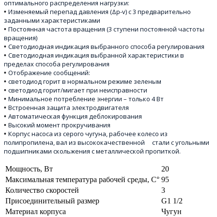
оптимального распределения нагрузки:
Изменяемый перепад давления (Δp-v) с 3 предварительно
•
заданными характеристиками
Постоянная частота вращения (3 ступени постоянной частоты
•
вращения)
Светодиодная индикация выбранного способа регулирования
•
Светодиодная индикация выбранной характеристики в
•
пределах способа регулирования
Отображение сообщений:
•
светодиод горит в нормальном режиме зеленым
•
светодиод горит/мигает при неисправности
•
Минимальное потребление энергии – только 4 Вт
•
Встроенная защита электродвигателя
•
Автоматическая функция деблокирования
•
Высокий момент прокручивания
•
Корпус насоса из серого чугуна, рабочее колесо из
•
полипропилена, вал из высококачественной стали с угольными
подшипниками скольжения с металлической пропиткой.
Мощность, Вт
20
Максимальная температура рабочей среды, С°
95
Количество скоростей
3
Присоединительный размер
G1 1/2
Материал корпуса
Чугун