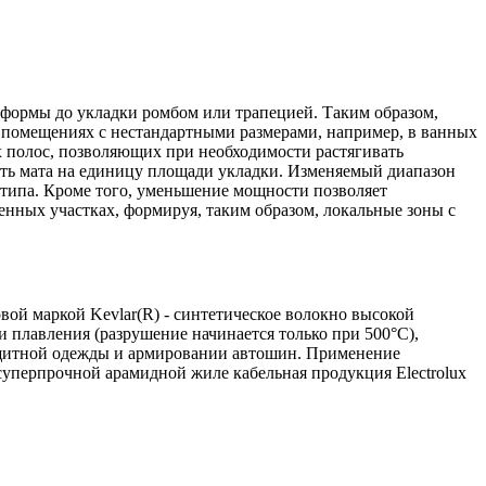
й формы до укладки ромбом или трапецией. Таким образом,
в помещениях с нестандартными размерами, например, в ванных
х полос, позволяющих при необходимости растягивать
сть мата на единицу площади укладки. Изменяемый диапазон
 типа. Кроме того, уменьшение мощности позволяет
енных участках, формируя, таким образом, локальные зоны с
овой маркой Kevlar(R) - синтетическое волокно высокой
 плавления (разрушение начинается только при 500°С),
езащитной одежды и армировании автошин. Применение
суперпрочной арамидной жиле кабельная продукция Electrolux