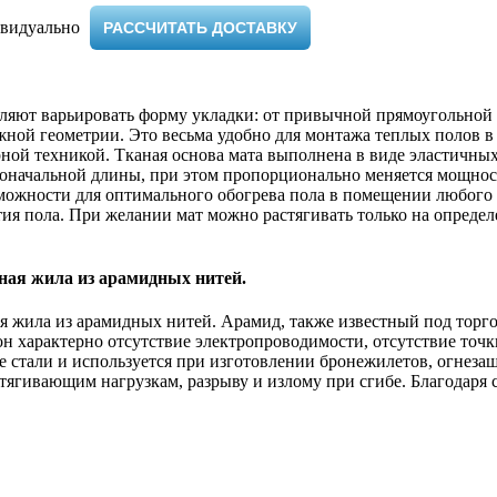
видуально ​
РАССЧИТАТЬ ДОСТАВКУ
зволяют варьировать форму укладки: от привычной прямоугольно
жной геометрии. Это весьма удобно для монтажа теплых полов 
ной техникой. Тканая основа мата выполнена в виде эластичны
рвоначальной длины, при этом пропорционально меняется мощно
озможности для оптимального обогрева пола в помещении любого
ия пола. При желании мат можно растягивать только на определ
ьная жила из арамидных нитей.
ная жила из арамидных нитей. Арамид, также известный под торг
 характерно отсутствие электропроводимости, отсутствие точки
нее стали и используется при изготовлении бронежилетов, огн
тягивающим нагрузкам, разрыву и излому при сгибе. Благодаря 