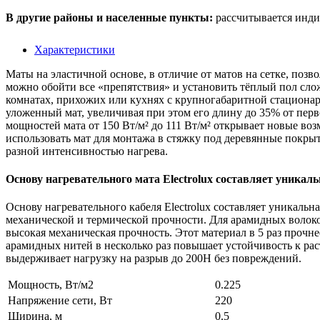
В другие районы и населенные пункты:
рассчитывается инди
Характеристики
Маты на эластичной основе, в отличие от матов на сетке, по
можно обойти все «препятствия» и установить тёплый пол сло
комнатах, прихожих или кухнях с крупногабаритной стационар
уложенный мат, увеличивая при этом его длину до 35% от пе
мощностей мата от 150 Вт/м² до 111 Вт/м² открывает новые в
использовать мат для монтажа в стяжку под деревянные покрыт
разной интенсивностью нагрева.
Основу нагревательного мата Electrolux составляет уникал
Основу нагревательного кабеля Electrolux составляет уникаль
механической и термической прочности. Для арамидных волокон
высокая механическая прочность. Этот материал в 5 раз проч
арамидных нитей в несколько раз повышает устойчивость к рас
выдерживает нагрузку на разрыв до 200Н без повреждений.
Мощность, Вт/м2
0.225
Напряжение сети, Вт
220
Ширина, м
0.5