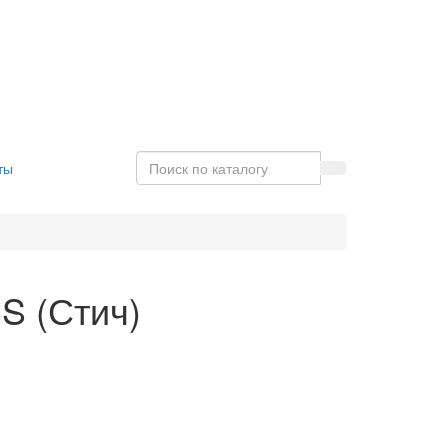
ты
 S (Стич)