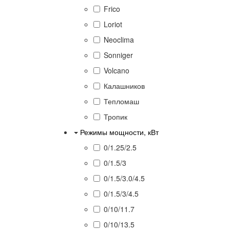
Frico
Loriot
Neoclima
Sonniger
Volcano
Калашников
Тепломаш
Тропик
Режимы мощности, кВт
0/1.25/2.5
0/1.5/3
0/1.5/3.0/4.5
0/1.5/3/4.5
0/10/11.7
0/10/13.5