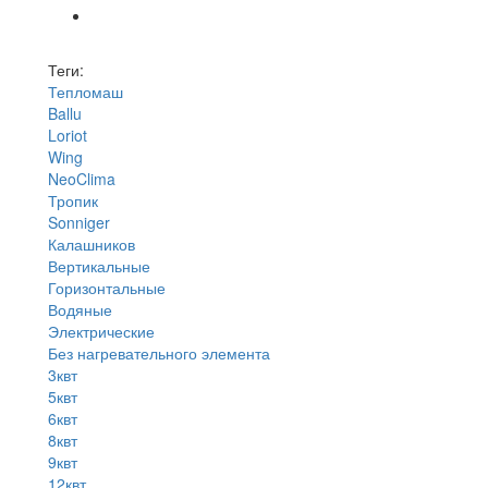
Теги:
Тепломаш
Ballu
Loriot
Wing
NeoClima
Тропик
Sonniger
Калашников
Вертикальные
Горизонтальные
Водяные
Электрические
Без нагревательного элемента
3квт
5квт
6квт
8квт
9квт
12квт