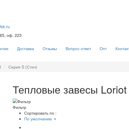
@bk.ru
 65, оф. 223
нтии
Доставка
Отзывы
Вопрос-ответ
Опт
Контак
t
Серия S (Стич)
Тепловые завесы Loriot
Фильтр
Сортировать по :
По умолчанию