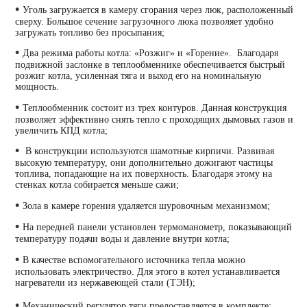
•
Уголь загружается в камеру сгорания через люк, расположенный
сверху. Большое сечение загрузочного люка позволяет удобно
загружать топливо без просыпания;
•
Два режима работы котла: «Розжиг» и «Горение». Благодаря
подвижной заслонке в теплообменнике обеспечивается быстрый
розжиг котла, усиленная тяга и выход его на номинальную
мощность.
•
Теплообменник состоит из трех контуров. Данная конструкция
позволяет эффективно снять тепло с проходящих дымовых газов и
увеличить КПД котла;
•
В конструкции используются шамотные кирпичи. Развивая
высокую температуру, они дополнительно дожигают частицы
топлива, попадающие на их поверхность. Благодаря этому на
стенках котла собирается меньше сажи;
•
Зола в камере горения удаляется шуровочным механизмом;
•
На передней панели установлен термоманометр, показывающий
температуру подачи воды и давление внутри котла;
•
В качестве вспомогательного источника тепла можно
использовать электричество. Для этого в котел устанавливается
нагреватели из нержавеющей стали (ТЭН);
•
Механический регулятор тяги предоставляется в комплекте;