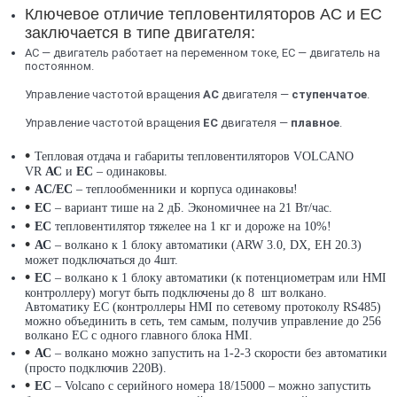
Ключевое отличие тепловентиляторов AC и EC
заключается в типе двигателя:
AC — двигатель работает на переменном токе, EC — двигатель на
постоянном.
Управление частотой вращения
AC
двигателя —
ступенчатое
.
Управление частотой вращения
EC
двигателя —
плавное
.
•
Тепловая отдача и габариты тепловентиляторов VOLCANO
VR
АС
и
ЕС
– одинаковы.
•
AC/EC
– теплообменники и корпуса одинаковы!
•
EC
– вариант тише на 2 дБ. Экономичнее на 21 Вт/час.
•
ЕС
тепловентилятор тяжелее на 1 кг и дороже на 10%!
•
АС
– волкано к 1 блоку автоматики (ARW 3.0, DX, EH 20.3)
может подключаться до 4шт.
•
ЕС
– волкано к 1 блоку автоматики (к потенциометрам или HMI
контроллеру) могут быть подключены до 8 шт волкано.
Автоматику ЕС (контроллеры HMI по сетевому протоколу RS485)
можно объединить в сеть, тем самым, получив управление до 256
волкано ЕС с одного главного блока HMI.
•
АС
– волкано можно запустить на 1-2-3 скорости без автоматики
(просто подключив 220В).
•
ЕС
– Volcano с серийного номера 18/15000 – можно запустить