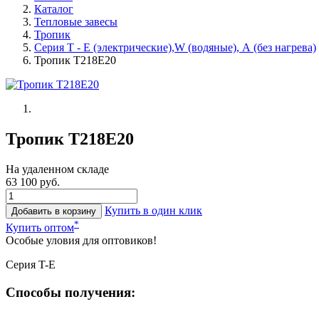
Каталог
Тепловые завесы
Тропик
Серия Т - Е (электрические),W (водяные), А (без нагрева)
Тропик Т218Е20
Тропик Т218Е20
На удаленном складе
63 100 руб.
Купить в один клик
Добавить в корзину
*
Купить оптом
Особые уловия для оптовиков!
Серия T-E
Способы получения: