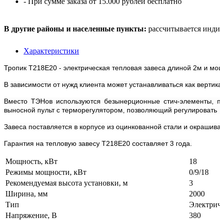
- При сумме заказа от 15.000 рублей бесплатно
В другие районы и населенные пункты:
рассчитывается инди
Характеристики
Тропик Т218Е20 - электрическая тепловая завеса длиной 2м и мо
В зависимости от нужд клиента может устанавливаться как вертика
Вместо ТЭНов используются безынерционные стич-элементы, п
выносной пульт с терморегулятором, позволяющий регулировать 3
Завеса поставляется в корпусе из оцинкованной стали и окрашив
Гарантия на тепловую завесу T218E20 составляет 3 года.
Мощность, кВт
18
Режимы мощности, кВт
0/9/18
Рекомендуемая высота установки, м
3
Ширина, мм
2000
Тип
Электри
Напряжение, В
380