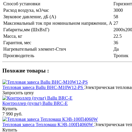
Способ установки
Горизон
Расход воздуха, м3/час
3000
Звуковое давление, дБ (A)
58
Максимальный ток при номинальном напряжении, А
27
Габариты,мм (ШхВхГ)
2000х20
Масса, кг
22.5
Гарантия, мес
36
Нагревательный элемент-Стич
Да
Производитель
Тропик
Похожие товары :
Тепловая завеса Ballu BHC-M10W12-PS
Электрическая теплова
Запросить цену
Контроллер (пульт) Ballu BRC-E
Купить
7 990 руб.
Тепловая завеса Тепломаш КЭВ-100П4060W
Электрическая те
Купить