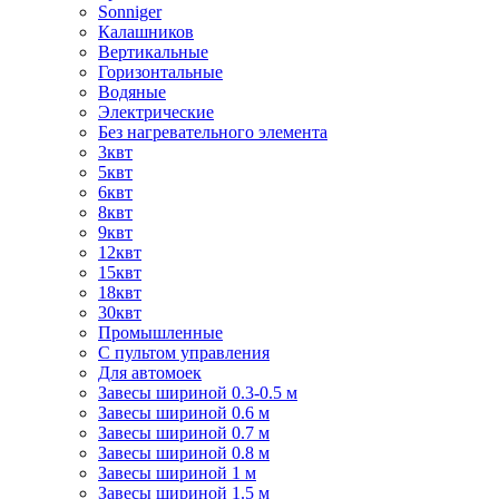
Sonniger
Калашников
Вертикальные
Горизонтальные
Водяные
Электрические
Без нагревательного элемента
3квт
5квт
6квт
8квт
9квт
12квт
15квт
18квт
30квт
Промышленные
С пультом управления
Для автомоек
Завесы шириной 0.3-0.5 м
Завесы шириной 0.6 м
Завесы шириной 0.7 м
Завесы шириной 0.8 м
Завесы шириной 1 м
Завесы шириной 1.5 м