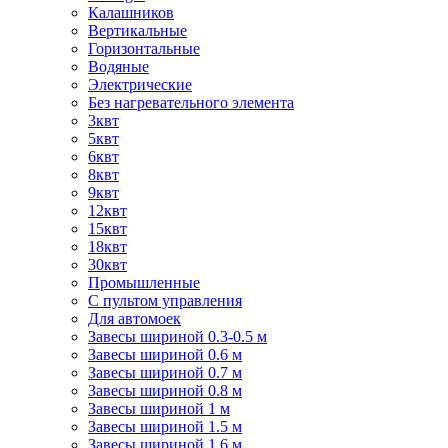
Калашников
Вертикальные
Горизонтальные
Водяные
Электрические
Без нагревательного элемента
3квт
5квт
6квт
8квт
9квт
12квт
15квт
18квт
30квт
Промышленные
С пультом управления
Для автомоек
Завесы шириной 0.3-0.5 м
Завесы шириной 0.6 м
Завесы шириной 0.7 м
Завесы шириной 0.8 м
Завесы шириной 1 м
Завесы шириной 1.5 м
Завесы шириной 1.6 м