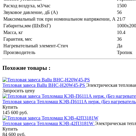
Расход воздуха, м3/час
1500
Звуковое давление, дБ (A)
56
Максимальный ток при номинальном напряжении, А
21/7
Габариты,мм (ШхВхГ)
1000х20
Масса, кг
10.4
Гарантия, мес
36
Нагревательный элемент-Стич
Да
Производитель
Тропик
Похожие товары :
Тепловая завеса Ballu BHC-H20W45-PS
Электрическая тепловая
Запросить цену
Тепловая завеса Тепломаш КЭВ-П6111А нерж. (Без нагреватель
Купить
145 600 руб.
Тепловая завеса Тепломаш КЭВ-42П3181W
Электрическая тепл
Купить
84 600 руб.