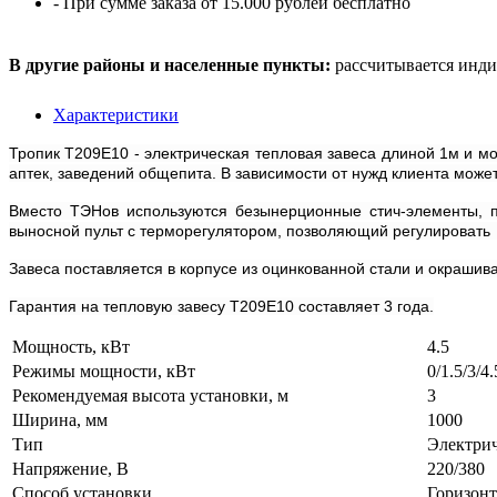
- При сумме заказа от 15.000 рублей бесплатно
В другие районы и населенные пункты:
рассчитывается инди
Характеристики
Тропик Т209Е10 - электрическая тепловая завеса длиной 1м и м
аптек, заведений общепита. В зависимости от нужд клиента может 
Вместо ТЭНов используются безынерционные стич-элементы, п
выносной пульт с терморегулятором, позволяющий регулировать 3
Завеса поставляется в корпусе из оцинкованной стали и окрашив
Гарантия на тепловую завесу T209E10 составляет 3 года.
Мощность, кВт
4.5
Режимы мощности, кВт
0/1.5/3/4.
Рекомендуемая высота установки, м
3
Ширина, мм
1000
Тип
Электри
Напряжение, В
220/380
Способ установки
Горизон