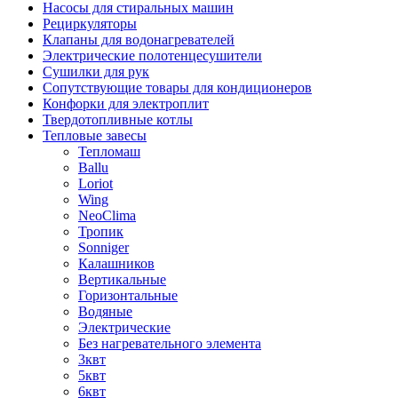
Насосы для стиральных машин
Рециркуляторы
Клапаны для водонагревателей
Электрические полотенцесушители
Сушилки для рук
Сопутствующие товары для кондиционеров
Конфорки для электроплит
Твердотопливные котлы
Тепловые завесы
Тепломаш
Ballu
Loriot
Wing
NeoClima
Тропик
Sonniger
Калашников
Вертикальные
Горизонтальные
Водяные
Электрические
Без нагревательного элемента
3квт
5квт
6квт