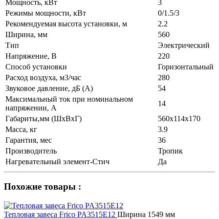
Мощность, кВт
3
Режимы мощности, кВт
0/1.5/3
Рекомендуемая высота установки, м
2.2
Ширина, мм
560
Тип
Электрический
Напряжение, В
220
Способ установки
Горизонтальный
Расход воздуха, м3/час
280
Звуковое давление, дБ (A)
54
Максимальный ток при номинальном
14
напряжении, А
Габариты,мм (ШхВхГ)
560х114х170
Масса, кг
3.9
Гарантия, мес
36
Производитель
Тропик
Нагревательный элемент-Стич
Да
Похожие товары :
Тепловая завеса Frico PA3515E12
Ширина 1549 мм