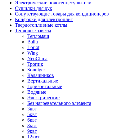
Электрические полотенцесушители
Сушилки для рук
Сопутствующие товары для кондиционеров
Конфорки для электроплит
Твердотопливные котлы
Тепловые завесы
Тепломаш
Ballu
Loriot
Wing
NeoClima
Тропик
Sonniger
Калашников
Вертикальные
Горизонтальные
Водяные
Электрические
Без нагревательного элемента
3квт
5квт
6квт
8квт
9квт
12квт