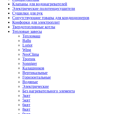
Клапаны для водонагревателей
Электрические полотенцесушители
Сушилки для рук
Сопутствующие товары для кондиционеров
Конфорки для электроплит
Твердотопливные котлы
Тепловые завесы
Тепломаш
Ballu
Loriot
Wing
NeoClima
Тропик
Sonniger
Калашников
Вертикальные
Горизонтальные
Водяные
Электрические
Без нагревательного элемента
3квт
5квт
6квт
8квт
9квт