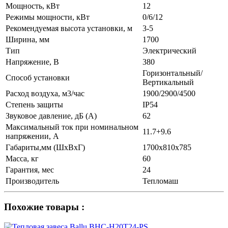
Мощность, кВт
12
Режимы мощности, кВт
0/6/12
Рекомендуемая высота установки, м
3-5
Ширина, мм
1700
Тип
Электрический
Напряжение, В
380
Горизонтальный/
Способ установки
Вертикальный
Расход воздуха, м3/час
1900/2900/4500
Степень защиты
IP54
Звуковое давление, дБ (A)
62
Максимальный ток при номинальном
11.7+9.6
напряжении, А
Габариты,мм (ШхВхГ)
1700х810х785
Масса, кг
60
Гарантия, мес
24
Производитель
Тепломаш
Похожие товары :