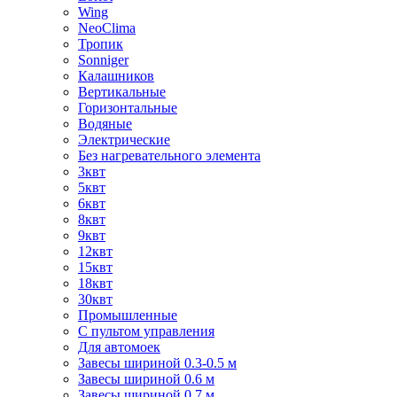
Wing
NeoClima
Тропик
Sonniger
Калашников
Вертикальные
Горизонтальные
Водяные
Электрические
Без нагревательного элемента
3квт
5квт
6квт
8квт
9квт
12квт
15квт
18квт
30квт
Промышленные
С пультом управления
Для автомоек
Завесы шириной 0.3-0.5 м
Завесы шириной 0.6 м
Завесы шириной 0.7 м