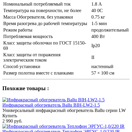
Номинальный потребляемый ток
1.8 А
Температура на поверхности, не более
40 0С
Масса Обогревателя, без упаковки
0.75 кг
Время разогрева до рабочей температуры
1-5 мин
Режим работы
продолжительный
Потребляемая мощность
400 Вт
Класс защиты оболочки по ГОСТ 15150-
Ip20
69
Класс защиты от поражения
ІІ
электрическим током
Способ установки
настенный
Размер полотна вместе с планками
57 × 100 см
Похожие товары :
Инфракрасный обогреватель Ballu BIH-LW2-1.5
Универсальный инфракрасный обогреватель Ballu серии LW
Купить
2 990 руб.
Инфракрасный обогреватель Теплофон ЭРГУС-1,0/220 IR