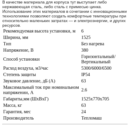
В качестве материала для корпуса тут выступает либо
нержавеющая сталь, либо сталь с примесью цинка.
Использование этих материалов в сочетании с инновационными
технологиями позволяют создать комфортные температуры при
относительно маленьких затратах — и электроэнергии, и других
ресурсов.
Рекомендуемая высота установки, м
6
Ширина, мм
1525
Тип
Без нагрева
Напряжение, В
380
Горизонтальный/
Способ установки
Вертикальный
Расход воздуха, м3/час
5300/6000/6500
Степень защиты
IP54
Звуковое давление, дБ (A)
63
Максимальный ток при номинальном
2.6
напряжении, А
Габариты,мм (ШхВхГ)
1525x770x705
Масса, кг
63
Гарантия, мес
24
Производитель
Тепломаш