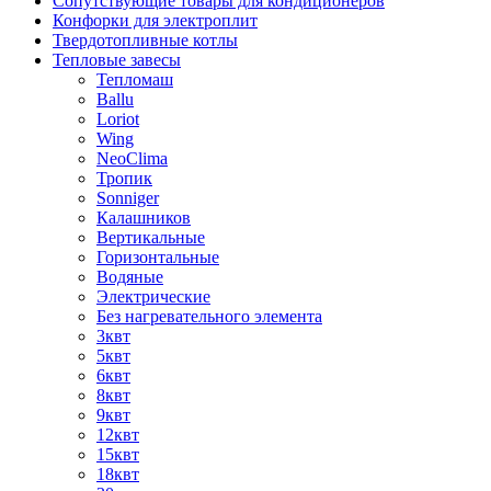
Сопутствующие товары для кондиционеров
Конфорки для электроплит
Твердотопливные котлы
Тепловые завесы
Тепломаш
Ballu
Loriot
Wing
NeoClima
Тропик
Sonniger
Калашников
Вертикальные
Горизонтальные
Водяные
Электрические
Без нагревательного элемента
3квт
5квт
6квт
8квт
9квт
12квт
15квт
18квт