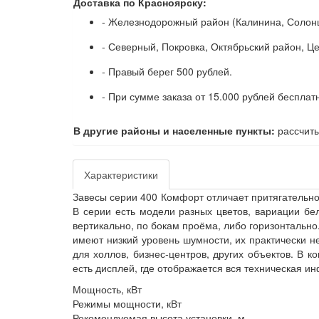
Доставка по Красноярску:
- Железнодорожный район (Калинина, Солонц
- Северный, Покровка, Октябрьский район, Ц
- Правый берег 500 рублей.
- При сумме заказа от 15.000 рублей бесплат
В другие районы и населенные пункты:
рассчиты
Характеристики
Завесы серии 400 Комфорт отличает притягательно
В серии есть модели разных цветов, вариации бел
вертикально, по бокам проёма, либо горизонтально
имеют низкий уровень шумности, их практически н
для холлов, бизнес-центров, других объектов. В к
есть дисплей, где отображается вся техническая и
Мощность, кВт
Режимы мощности, кВт
Рекомендуемая высота установки, м