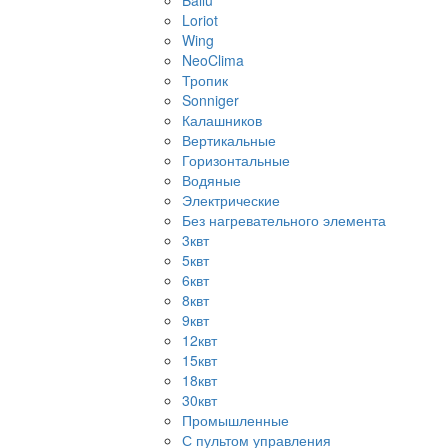
Ballu
Loriot
Wing
NeoClima
Тропик
Sonniger
Калашников
Вертикальные
Горизонтальные
Водяные
Электрические
Без нагревательного элемента
3квт
5квт
6квт
8квт
9квт
12квт
15квт
18квт
30квт
Промышленные
С пультом управления