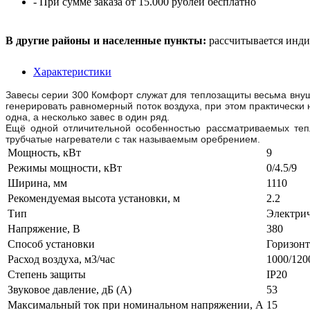
- При сумме заказа от 15.000 рублей бесплатно
В другие районы и населенные пункты:
рассчитывается инди
Характеристики
Завесы серии 300 Комфорт служат для теплозащиты весьма внуши
генерировать равномерный поток воздуха, при этом практически 
одна, а несколько завес в один ряд.
Ещё одной отличительной особенностью рассматриваемых тепл
трубчатые нагреватели с так называемым оребрением.
Мощность, кВт
9
Режимы мощности, кВт
0/4.5/9
Ширина, мм
1110
Рекомендуемая высота установки, м
2.2
Тип
Электри
Напряжение, В
380
Способ установки
Горизон
Расход воздуха, м3/час
1000/120
Степень защиты
IP20
Звуковое давление, дБ (A)
53
Максимальный ток при номинальном напряжении, А
15