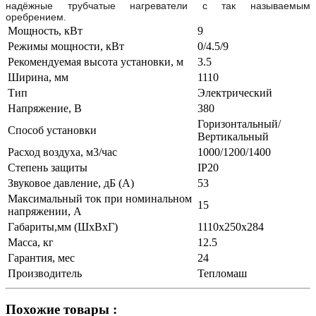
надёжные трубчатые нагреватели с так называемым
оребрением.
Мощность, кВт
9
Режимы мощности, кВт
0/4.5/9
Рекомендуемая высота установки, м
3.5
Ширина, мм
1110
Тип
Электрический
Напряжение, В
380
Горизонтальный/
Способ установки
Вертикальный
Расход воздуха, м3/час
1000/1200/1400
Степень защиты
IP20
Звуковое давление, дБ (A)
53
Максимальный ток при номинальном
15
напряжении, А
Габариты,мм (ШхВхГ)
1110х250х284
Масса, кг
12.5
Гарантия, мес
24
Производитель
Тепломаш
Похожие товары :