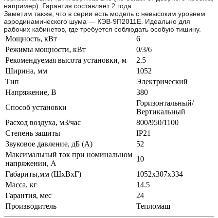
например). Гарантия составляет 2 года.
Заметим также, что в серии есть модель с невысоким уровнем
аэродинамического шума — КЭВ-9П2011Е. Идеально для
рабочих кабинетов, где требуется соблюдать особую тишину.
Мощность, кВт
6
Режимы мощности, кВт
0/3/6
Рекомендуемая высота установки, м
2.5
Ширина, мм
1052
Тип
Электрический
Напряжение, В
380
Горизонтальный/
Способ установки
Вертикальный
Расход воздуха, м3/час
800/950/1100
Степень защиты
IP21
Звуковое давление, дБ (A)
52
Максимальный ток при номинальном
10
напряжении, А
Габариты,мм (ШхВхГ)
1052х307х334
Масса, кг
14.5
Гарантия, мес
24
Производитель
Тепломаш