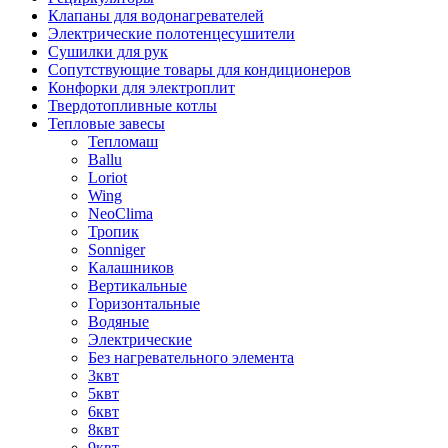
Клапаны для водонагревателей
Электрические полотенцесушители
Сушилки для рук
Сопутствующие товары для кондиционеров
Конфорки для электроплит
Твердотопливные котлы
Тепловые завесы
Тепломаш
Ballu
Loriot
Wing
NeoClima
Тропик
Sonniger
Калашников
Вертикальные
Горизонтальные
Водяные
Электрические
Без нагревательного элемента
3квт
5квт
6квт
8квт
9квт