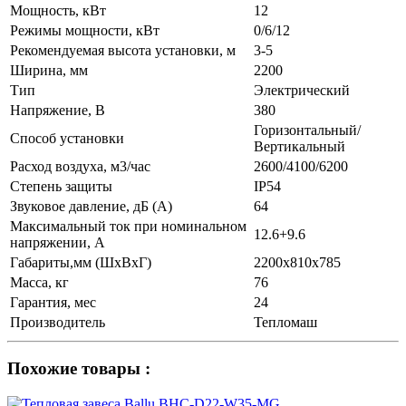
Мощность, кВт
12
Режимы мощности, кВт
0/6/12
Рекомендуемая высота установки, м
3-5
Ширина, мм
2200
Тип
Электрический
Напряжение, В
380
Горизонтальный/
Способ установки
Вертикальный
Расход воздуха, м3/час
2600/4100/6200
Степень защиты
IP54
Звуковое давление, дБ (A)
64
Максимальный ток при номинальном
12.6+9.6
напряжении, А
Габариты,мм (ШхВхГ)
2200х810х785
Масса, кг
76
Гарантия, мес
24
Производитель
Тепломаш
Похожие товары :