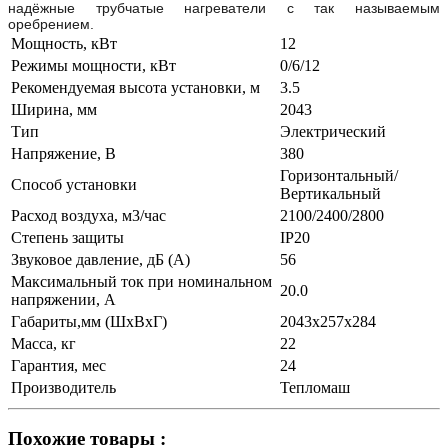
надёжные трубчатые нагреватели с так называемым
оребрением.
Мощность, кВт
12
Режимы мощности, кВт
0/6/12
Рекомендуемая высота установки, м
3.5
Ширина, мм
2043
Тип
Электрический
Напряжение, В
380
Горизонтальный/
Способ установки
Вертикальный
Расход воздуха, м3/час
2100/2400/2800
Степень защиты
IP20
Звуковое давление, дБ (A)
56
Максимальный ток при номинальном
20.0
напряжении, А
Габариты,мм (ШхВхГ)
2043х257х284
Масса, кг
22
Гарантия, мес
24
Производитель
Тепломаш
Похожие товары :