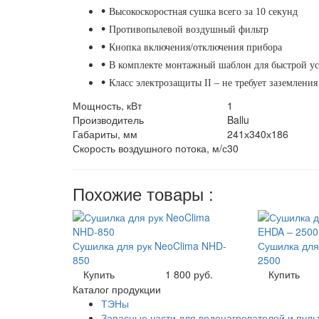
•
Высокоскоростная сушка всего за 10 секунд
•
Противопылевой воздушный фильтр
•
Кнопка включения/отключения прибора
•
В комплекте монтажный шаблон для быстрой у
•
Класс электрозащиты II – не требует заземления
Мощность, кВт
1
Производитель
Ballu
Габариты, мм
241х340х186
Скорость воздушного потока, м/с
30
Похожие товары :
Сушилка для рук NeoClima NHD-
Сушилка для 
850
2500
Купить
1 800 руб.
Купить
Каталог продукции
ТЭНы
Запасные части для водонагревателей и пуль