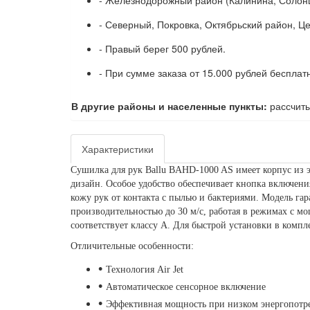
- Железнодорожный район (Калинина, Солонц
- Северный, Покровка, Октябрьский район, Ц
- Правый берег 500 рублей.
- При сумме заказа от 15.000 рублей бесплат
В другие районы и населенные пункты:
рассчиты
Характеристики
Сушилка для рук Ballu BAHD-1000 AS имеет корпус из 
дизайн. Особое удобство обеспечивает кнопка включе
кожу рук от контакта с пылью и бактериями. Модель гар
производительностью до 30 м/с, работая в режимах с м
соответствует классу A. Для быстрой установки в комп
Отличительные особенности:
•
Технология Air Jet
•
Автоматическое сенсорное включение
•
Эффективная мощность при низком энергопотр