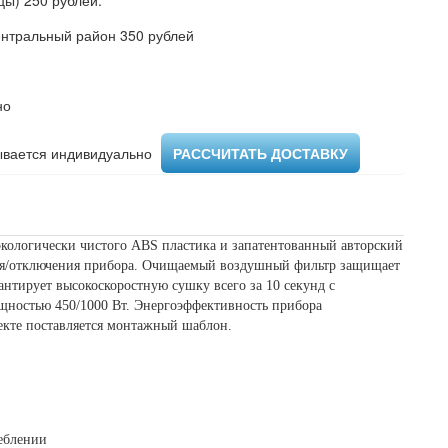
ы) 250 рублей.
ентральный район 350 рублей
но
вается индивидуально ​
РАССЧИТАТЬ ДОСТАВКУ
экологически чистого ABS пластика и запатентованный авторский
ния/отключения прибора. Очищаемый воздушный фильтр защищает
антирует высокоскоростную сушку всего за 10 секунд с
ощностью 450/1000 Вт. Энергоэффективность прибора
лекте поставляется монтажный шаблон.
еблении