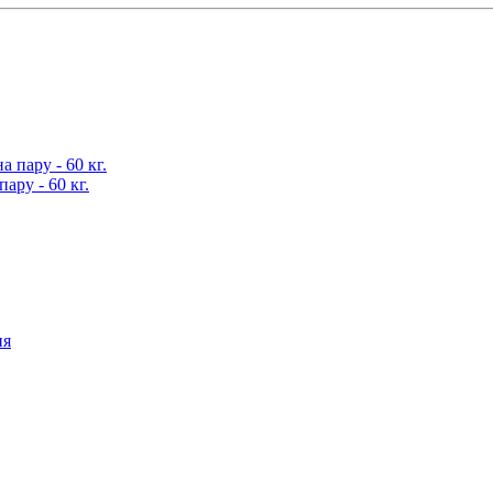
ару - 60 кг.
ия