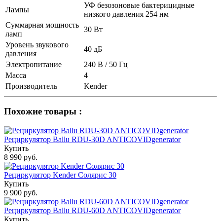
УФ безозоновые бактерицидные
Лампы
низкого давления 254 нм
Суммарная мощность
30 Вт
ламп
Уровень звукового
40 дБ
давления
Электропитание
240 В / 50 Гц
Масса
4
Производитель
Kender
Похожие товары :
Рециркулятор Ballu RDU-30D ANTICOVIDgenerator
Купить
8 990 руб.
Рециркулятор Kender Солярис 30
Купить
9 900 руб.
Рециркулятор Ballu RDU-60D ANTICOVIDgenerator
Купить