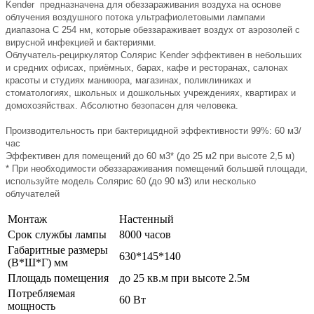
Kender предназначена для обеззараживания воздуха на основе
облучения воздушного потока ультрафиолетовыми лампами
диапазона С 254 нм, которые обеззараживает воздух от аэрозолей с
вирусной инфекцией и бактериями.
Облучатель-рециркулятор Солярис Kender эффективен в небольших
и средних офисах, приёмных, барах, кафе и ресторанах, салонах
красоты и студиях маникюра, магазинах, поликлиниках и
стоматологиях, школьных и дошкольных учреждениях, квартирах и
домохозяйствах. Абсолютно безопасен для человека.
Производительность при бактерицидной эффективности 99%: 60 м3/
час
Эффективен для помещений до 60 м3* (до 25 м2 при высоте 2,5 м)
* При необходимости обеззараживания помещений большей площади,
используйте модель Солярис 60 (до 90 м3) или несколько
облучателей
Монтаж
Настенный
Срок службы лампы
8000 часов
Габаритные размеры
630*145*140
(В*Ш*Г) мм
Площадь помещения
до 25 кв.м при высоте 2.5м
Потребляемая
60 Вт
мощность