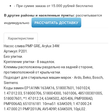
- При сумме заказа от 15.000 рублей бесплатно
В другие районы и населенные пункты:
рассчитывается
индивидуально ​
РАССЧИТАТЬ ДОСТАВКУ
Характеристики
Насос слива PMP GRE, Arylux 34W.
Артикул: P201.
Без улитки.
Крепление улитки - 8 защелок.
Клеммы расположены раздельно на задней стороне,
противоположной от крыльчатки.
Подходит для стиральных машин марок - Ardo, Beko, Bosch,
Siemens.
Коды замен EP1A1NN 163AK16, 518007601, 1601024,
1.47.012.03, 518000706, 518004300, 1601006, 485100301005,
518007601, *1.47.012.24, 63AK502, AD5406, PMP008AD,
PMP006AD, 651016181. 10ma51 63AK509, 1.47.000.24
1.47.000.21 PMP201UN, AV5409P, 63AK509, 10pL02 .