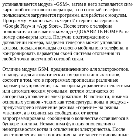
устанавливается модуль «GSM», затем в него вставляется сим-
карта любого сотового оператора, а на сотовый телефон
пользователя загружается программа для работы с модулем.
Программу можно скачать через Интернет на сервисах
«Google Play» и «App Store». После этого с телефона
пользователя посылается команда «ДОБАВИТЬ НОМЕР» на
номер сим-карты котла. Получив подтверждение о
добавлении номера, владелец телефона может управлять
котлом, посылая команды со своего мобильного телефона, и
контролировать параметры своей системы отопления из
любой точки доступной сотовой связи.
Отличие модуля GSM, предназначенного для электрокотлов,
от модуля для автоматических твердотопливных котлов,
состоит в том, что в программах прописаны различные
параметры управления, т.к. алгоритм управления пеллетным
или автоматическим угольным котлом отличается от
алгоритма управления электрокотлом. В частности, помимо
основных уставок - таких как температуры воды и воздуха -
предусмотрено изменение режима «горение» на режим
«тление», а в сервисных сообщениях от котла
запрограммированы сообщения о количестве оставшегося в
бункере топлива. Незаменима функция оповещения о
неисправностях котла и отключении электричества. После
восстановления электропитания на все зарегистрированные