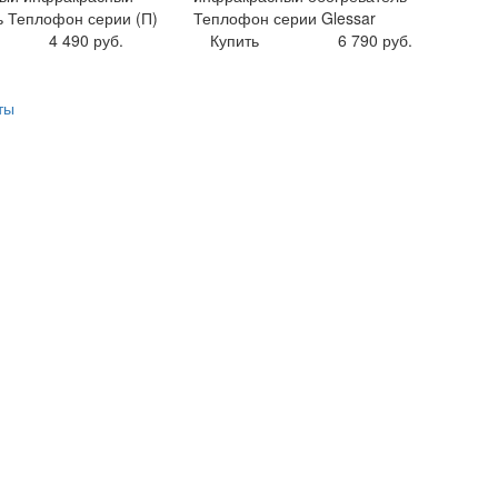
ь Теплофон серии (П)
Теплофон серии Glessar
4 490 руб.
Купить
6 790 руб.
ты
н