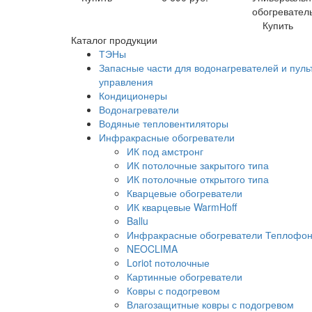
обогревател
Купить
Каталог продукции
ТЭНы
Запасные части для водонагревателей и пуль
управления
Кондиционеры
Водонагреватели
Водяные тепловентиляторы
Инфракрасные обогреватели
ИК под амстронг
ИК потолочные закрытого типа
ИК потолочные открытого типа
Кварцевые обогреватели
ИК кварцевые WarmHoff
Ballu
Инфракрасные обогреватели Теплофо
NEOCLIMA
Loriot потолочные
Картинные обогреватели
Ковры с подогревом
Влагозащитные ковры с подогревом