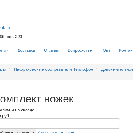
@bk.ru
 65, оф. 223
нтии
Доставка
Отзывы
Вопрос-ответ
Опт
Контак
ели
Инфракрасные обогреватели Теплофон
Дополнительное
омплект ножек
наличии на складе
 руб.
обавить в корзину
Купить в один клик