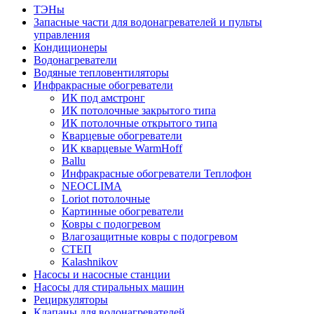
ТЭНы
Запасные части для водонагревателей и пульты
управления
Кондиционеры
Водонагреватели
Водяные тепловентиляторы
Инфракрасные обогреватели
ИК под амстронг
ИК потолочные закрытого типа
ИК потолочные открытого типа
Кварцевые обогреватели
ИК кварцевые WarmHoff
Ballu
Инфракрасные обогреватели Теплофон
NEOCLIMA
Loriot потолочные
Картинные обогреватели
Ковры с подогревом
Влагозащитные ковры с подогревом
СТЕП
Kalashnikov
Насосы и насосные станции
Насосы для стиральных машин
Рециркуляторы
Клапаны для водонагревателей