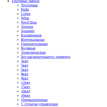
Тепловые завесы
Тепломаш
Ballu
Loriot
Wing
NeoClima
Тропик
Sonniger
Калашников
Вертикальные
Горизонтальные
Водяные
Электрические
Без нагревательного элемента
3квт
5квт
6квт
8квт
9квт
12квт
15квт
18квт
30квт
Промышленные
С пультом управления