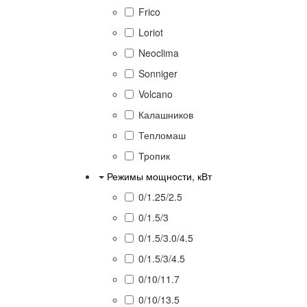
Frico
Loriot
Neoclima
Sonniger
Volcano
Калашников
Тепломаш
Тропик
Режимы мощности, кВт
0/1.25/2.5
0/1.5/3
0/1.5/3.0/4.5
0/1.5/3/4.5
0/10/11.7
0/10/13.5