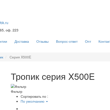
@bk.ru
 65, оф. 223
нтии
Доставка
Отзывы
Вопрос-ответ
Опт
Контак
ик
Серия X500E
Тропик серия X500E
Фильтр
Сортировать по :
По умолчанию