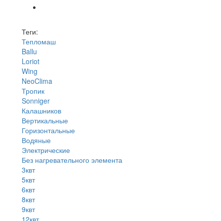
Теги:
Тепломаш
Ballu
Loriot
Wing
NeoClima
Тропик
Sonniger
Калашников
Вертикальные
Горизонтальные
Водяные
Электрические
Без нагревательного элемента
3квт
5квт
6квт
8квт
9квт
12квт